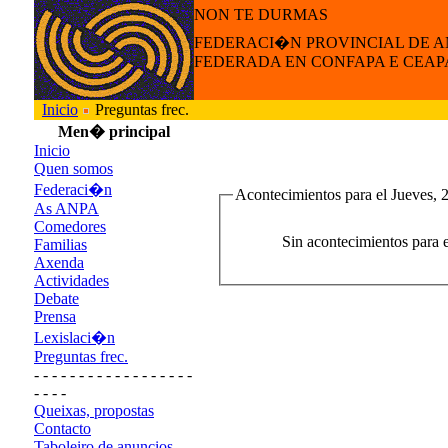
NON TE DURMAS
FEDERACI�N PROVINCIAL DE 
FEDERADA EN CONFAPA E CEAP
Inicio
Preguntas frec.
Men� principal
Inicio
Quen somos
Federaci�n
Acontecimientos para el Jueves, 
As ANPA
Comedores
Sin acontecimientos para 
Familias
Axenda
Actividades
Debate
Prensa
Lexislaci�n
Preguntas frec.
- - - - - - - - - - - - - - - - - -
- - - -
Queixas, propostas
Contacto
Taboleiro de anuncios