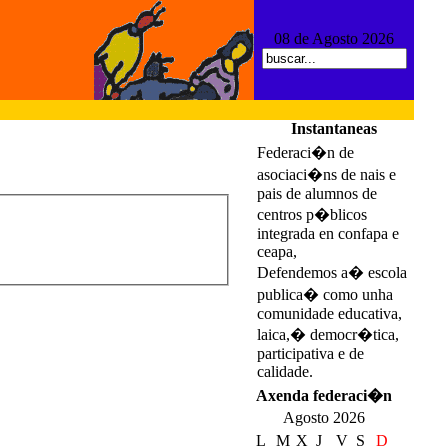
08 de Agosto 2026
Instantaneas
Federaci�n de
asociaci�ns de nais e
pais de alumnos de
centros p�blicos
integrada en confapa e
ceapa,
Defendemos a� escola
publica� como unha
comunidade educativa,
laica,� democr�tica,
participativa e de
calidade.
Axenda federaci�n
Agosto 2026
L
M
X
J
V
S
D