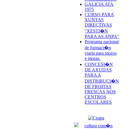
GALICIA ATA
1975
CURSO PARA
XUNTAS
DIRECTIVAS
"XESTI�N
PARA AS ANPA"
Programa nacional
de formaci�n
viaria para mozos
e mozas.
CONCESI�N
DE AXUDAS
PARA A
DISTRIBUCI�N
DE FROITAS
FRESCAS NOS
CENTROS
ESCOLARES