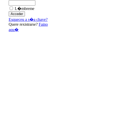
L�mbreme
Esqueceu a s�a chave?
Quere rexistrarse?
Faino
aqu�