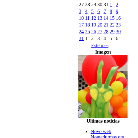
27
28
29
30
31
1
2
3
4
5
6
7
8
9
10
11
12
13
14
15
16
17
18
19
20
21
22
23
24
25
26
27
28
29
30
31
1
2
3
4
5
6
Este mes
Imagen
Ultimas noticias
Novo web
Nontedurmas.org