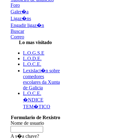
Foro
Galer�a
Ligaz�ns
Engadir ligaz�n
Buscar
Correo
Lo mas visitado
L.O.G.S.E
L.O.D.E.
L.O.C.E.
Lexislaci�n sobre
comedores
escolares da Xunta
de Galicia
L.O.C.E.
�NDICE
TEM�TICO
Formulario de Rexistro
Nome de usuario
A s�a chave?