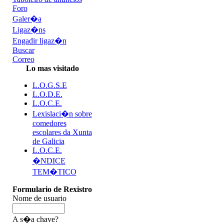
Foro
Galer�a
Ligaz�ns
Engadir ligaz�n
Buscar
Correo
Lo mas visitado
L.O.G.S.E
L.O.D.E.
L.O.C.E.
Lexislaci�n sobre
comedores
escolares da Xunta
de Galicia
L.O.C.E.
�NDICE
TEM�TICO
Formulario de Rexistro
Nome de usuario
A s�a chave?