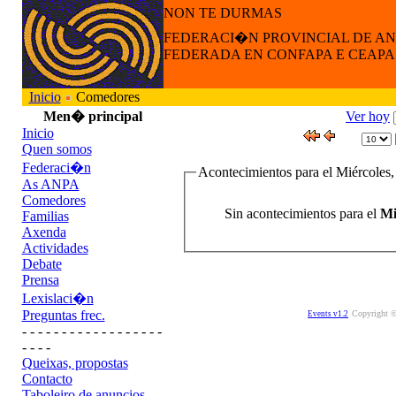
NON TE DURMAS
FEDERACI�N PROVINCIAL DE A
FEDERADA EN CONFAPA E CEAPA
Inicio
Comedores
Men� principal
Ver hoy
Inicio
Quen somos
Federaci�n
Acontecimientos para el Miércoles,
As ANPA
Comedores
Sin acontecimientos para el
Mi
Familias
Axenda
Actividades
Debate
Prensa
Lexislaci�n
Preguntas frec.
Copyright ©
Events v1.2
- - - - - - - - - - - - - - - - - -
- - - -
Queixas, propostas
Contacto
Taboleiro de anuncios