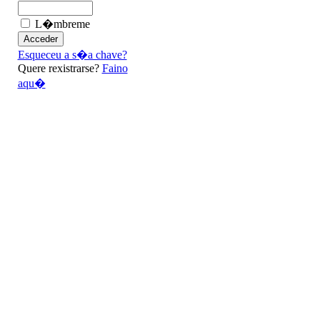
L�mbreme
Esqueceu a s�a chave?
Quere rexistrarse?
Faino
aqu�