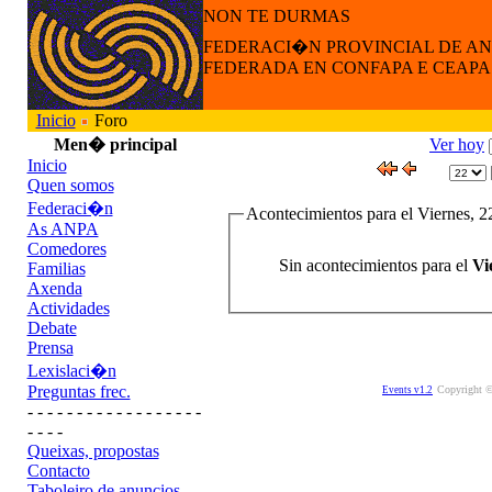
NON TE DURMAS
FEDERACI�N PROVINCIAL DE A
FEDERADA EN CONFAPA E CEAPA
Inicio
Foro
Men� principal
Ver hoy
Inicio
Quen somos
Federaci�n
Acontecimientos para el Viernes, 
As ANPA
Comedores
Sin acontecimientos para el
Vi
Familias
Axenda
Actividades
Debate
Prensa
Lexislaci�n
Preguntas frec.
Copyright ©
Events v1.2
- - - - - - - - - - - - - - - - - -
- - - -
Queixas, propostas
Contacto
Taboleiro de anuncios