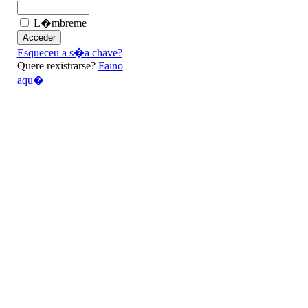
L�mbreme
Esqueceu a s�a chave?
Quere rexistrarse?
Faino
aqu�