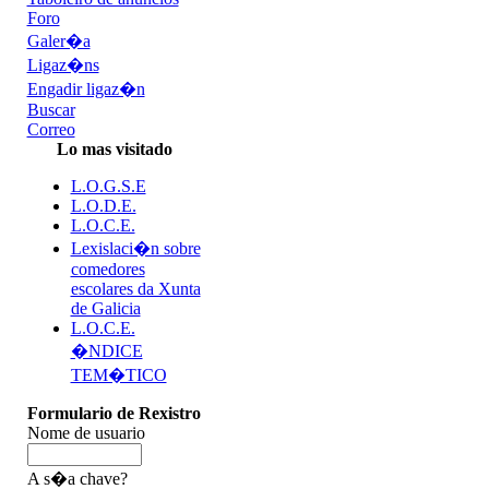
Foro
Galer�a
Ligaz�ns
Engadir ligaz�n
Buscar
Correo
Lo mas visitado
L.O.G.S.E
L.O.D.E.
L.O.C.E.
Lexislaci�n sobre
comedores
escolares da Xunta
de Galicia
L.O.C.E.
�NDICE
TEM�TICO
Formulario de Rexistro
Nome de usuario
A s�a chave?