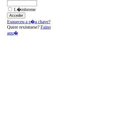
L�mbreme
Esqueceu a s�a chave?
Quere rexistrarse?
Faino
aqu�