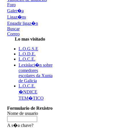
Foro
Galer�a
Ligaz�ns
Engadir ligaz�n
Buscar
Correo
Lo mas visitado
L.O.G.S.E
L.O.D.E.
L.O.C.E.
Lexislaci�n sobre
comedores
escolares da Xunta
de Galicia
L.O.C.E.
�NDICE
TEM�TICO
Formulario de Rexistro
Nome de usuario
A s�a chave?