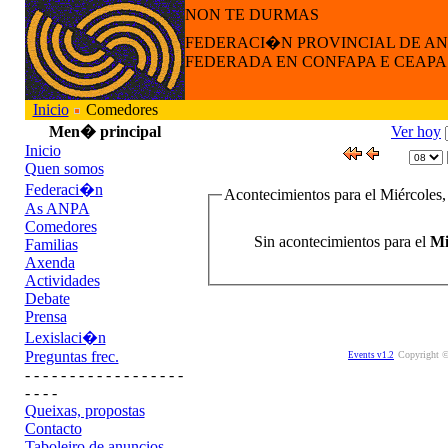
NON TE DURMAS
FEDERACI�N PROVINCIAL DE A
FEDERADA EN CONFAPA E CEAPA
Inicio
Comedores
Men� principal
Ver hoy
Inicio
Quen somos
Federaci�n
Acontecimientos para el Miércoles,
As ANPA
Comedores
Sin acontecimientos para el
Mi
Familias
Axenda
Actividades
Debate
Prensa
Lexislaci�n
Preguntas frec.
Copyright ©
Events v1.2
- - - - - - - - - - - - - - - - - -
- - - -
Queixas, propostas
Contacto
Taboleiro de anuncios