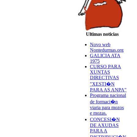
Ultimas noticias
Novo web
Nontedurmas.org
GALICIA ATA
1975
CURSO PARA
XUNTAS
DIRECTIVAS
"XESTI�N
PARA AS ANPA"
Programa nacional
de formaci�n
viaria para mozos
e mozas.
CONCESI�N
DE AXUDAS
PARA A