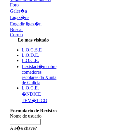
Foro
Galer�a
Ligaz�ns
Engadir ligaz�n
Buscar
Correo
Lo mas visitado
L.O.G.S.E
L.O.D.E.
L.O.C.E.
Lexislaci�n sobre
comedores
escolares da Xunta
de Galicia
L.O.C.E.
�NDICE
TEM�TICO
Formulario de Rexistro
Nome de usuario
A s�a chave?