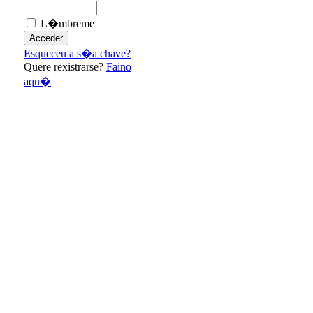
L�mbreme
Esqueceu a s�a chave?
Quere rexistrarse?
Faino
aqu�