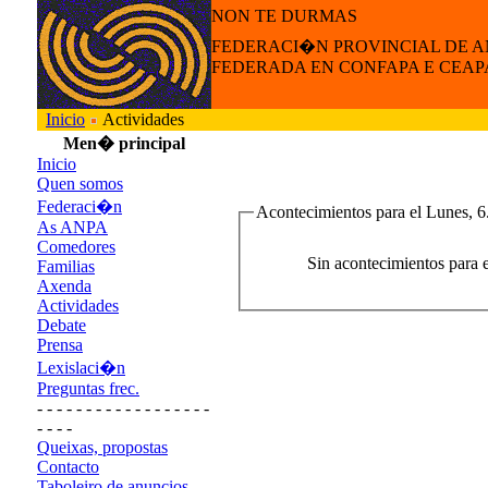
NON TE DURMAS
FEDERACI�N PROVINCIAL DE 
FEDERADA EN CONFAPA E CEAP
Inicio
Actividades
Men� principal
Inicio
Quen somos
Federaci�n
Acontecimientos para el Lunes, 6
As ANPA
Comedores
Sin acontecimientos para 
Familias
Axenda
Actividades
Debate
Prensa
Lexislaci�n
Preguntas frec.
- - - - - - - - - - - - - - - - - -
- - - -
Queixas, propostas
Contacto
Taboleiro de anuncios