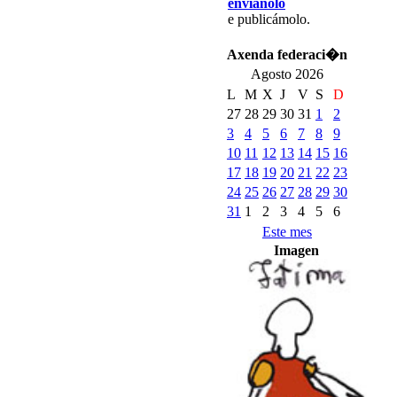
envíanolo
e publicámolo.
Axenda federaci�n
Agosto 2026
L
M
X
J
V
S
D
27
28
29
30
31
1
2
3
4
5
6
7
8
9
10
11
12
13
14
15
16
17
18
19
20
21
22
23
24
25
26
27
28
29
30
31
1
2
3
4
5
6
Este mes
Imagen