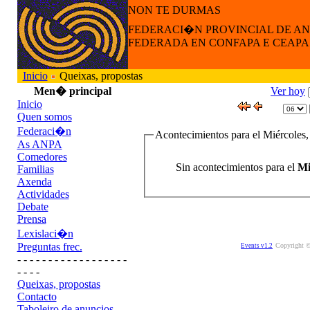
NON TE DURMAS
FEDERACI�N PROVINCIAL DE A
FEDERADA EN CONFAPA E CEAPA
Inicio
Queixas, propostas
Men� principal
Ver hoy
Inicio
Quen somos
Federaci�n
Acontecimientos para el Miércoles
As ANPA
Comedores
Sin acontecimientos para el
Mi
Familias
Axenda
Actividades
Debate
Prensa
Lexislaci�n
Preguntas frec.
Copyright ©
Events v1.2
- - - - - - - - - - - - - - - - - -
- - - -
Queixas, propostas
Contacto
Taboleiro de anuncios