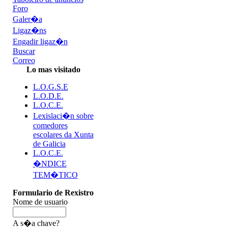
Foro
Galer�a
Ligaz�ns
Engadir ligaz�n
Buscar
Correo
Lo mas visitado
L.O.G.S.E
L.O.D.E.
L.O.C.E.
Lexislaci�n sobre
comedores
escolares da Xunta
de Galicia
L.O.C.E.
�NDICE
TEM�TICO
Formulario de Rexistro
Nome de usuario
A s�a chave?