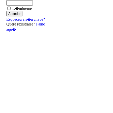
L�mbreme
Esqueceu a s�a chave?
Quere rexistrarse?
Faino
aqu�